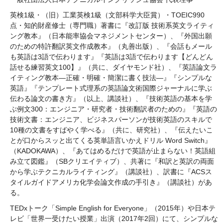
英検1級・（旧）工業英検1級（文部科学大臣賞）・TOEIC990
点・知的財産修士（専門職）著書に『改訂版 技術系英文ライティ
ング教本』（日本能率協会マネジメントセンター）、『外国出願
のための特許翻訳英文作成教本』（丸善出版）、『会話もメール
も英語は3語で伝わります』『英語は3語で伝わります【どんどん
話せる練習英文100】』（共に、ダイヤモンド社）、『英語論文ラ
イティング教本―正確・明確・簡潔に書く技法―』『シンプルな
英語』『テンプレート式理系の英語論文術国際ジャーナルに学ぶ
伝わる論文の書き方』（以上、講談社）、『技術英語の基本を学
ぶ例文300：エンジニア・研究者・技術翻訳者のための』『英語の
技術文書：エンジニア、ビジネスパーソンが技術英語のスキルで
10種の文書をすばやく学べる』（共に、研究社）、『伝えたいこ
とが口からスッと出てくる英単語言いかえドリル Word Switch』
（KADOKAWA）、『あてはめるだけで英語が止まらない！英語組
み立て図鑑』（SBクリエイティブ）、共著に『和訳と英訳の両面
から学ぶテクニカルライティング』（講談社）、訳書に『ACSス
タイルガイドアメリカ化学会論文作成の手引き』（講談社）があ
る。
TEDxトーク「Simple English for Everyone」（2015年）や日本テ
レビ「世界一受けたい授業」出演（2017年2回）にて、シンプルな